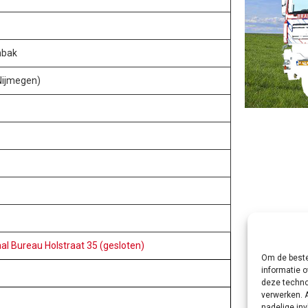
mbak
Nijmegen)
al Bureau Holstraat 35 (gesloten)
Om de beste
informatie o
deze techno
verwerken. 
nadelige in