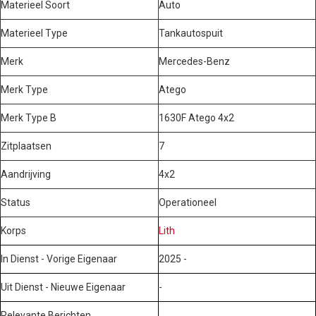
Materieel Soort
Auto
Materieel Type
Tankautospuit
Merk
Mercedes-Benz
Merk Type
Atego
Merk Type B
1630F Atego 4x2
Zitplaatsen
7
Aandrijving
4x2
Status
Operationeel
Korps
Lith
In Dienst - Vorige Eigenaar
2025 -
Uit Dienst - Nieuwe Eigenaar
-
Relevante Berichten