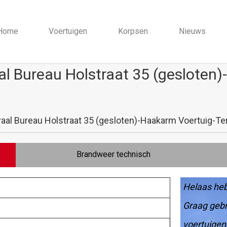
Home
Voertuigen
Korpsen
Nieuws
l Bureau Holstraat 35 (gesloten)
al Bureau Holstraat 35 (gesloten)-Haakarm Voertuig-Ter
Brandweer technisch
Helaas heb
Graag gebr
voertuigen