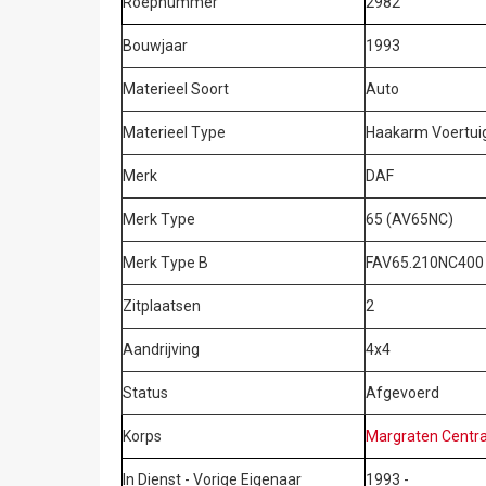
Roepnummer
2982
Bouwjaar
1993
Materieel Soort
Auto
Materieel Type
Haakarm Voertuig
Merk
DAF
Merk Type
65 (AV65NC)
Merk Type B
FAV65.210NC400
Zitplaatsen
2
Aandrijving
4x4
Status
Afgevoerd
Korps
Margraten Centra
In Dienst - Vorige Eigenaar
1993 -