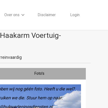
Over ons
Disclaimer
Login
-Haakarm Voertuig-
reinvaardig
Foto's
ben wij nog géén foto. Heeft u die wel?
uiken we die. Stuur hem op naar:
@hulpverleningsdiensten.nl