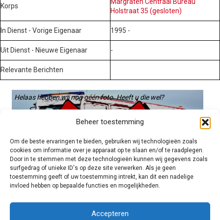
Margraten Centraal Bureau
Korps
Holstraat 35 (gesloten)
In Dienst - Vorige Eigenaar
1995 -
Uit Dienst - Nieuwe Eigenaar
-
Relevante Berichten
Helaas hebben wij nog géén foto. Heeft u die wel?
Graag gebruiken we die. Stuur hem op naar:
Beheer toestemming
voertuigen@hulpverleningsdiensten.nl
Om de beste ervaringen te bieden, gebruiken wij technologieën zoals
cookies om informatie over je apparaat op te slaan en/of te raadplegen.
Door in te stemmen met deze technologieën kunnen wij gegevens zoals
surfgedrag of unieke ID's op deze site verwerken. Als je geen
toestemming geeft of uw toestemming intrekt, kan dit een nadelige
invloed hebben op bepaalde functies en mogelijkheden.
Brandweer technisch
Accepteren