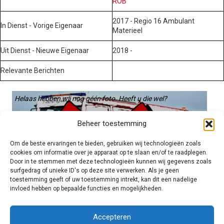
ROB
2017 - Regio 16 Ambulant
In Dienst - Vorige Eigenaar
Materieel
Uit Dienst - Nieuwe Eigenaar
2018 -
Relevante Berichten
Helaas hebben wij nog géén foto. Heeft u die wel?
Graag gebruiken we die. Stuur hem op naar:
Beheer toestemming
voertuigen@hulpverleningsdiensten.nl
Om de beste ervaringen te bieden, gebruiken wij technologieën zoals
cookies om informatie over je apparaat op te slaan en/of te raadplegen.
Door in te stemmen met deze technologieën kunnen wij gegevens zoals
surfgedrag of unieke ID's op deze site verwerken. Als je geen
toestemming geeft of uw toestemming intrekt, kan dit een nadelige
invloed hebben op bepaalde functies en mogelijkheden.
Brandweer technisch
Accepteren