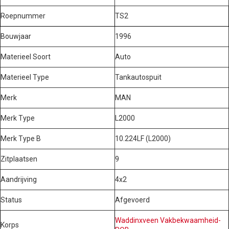
Roepnummer
TS2
Bouwjaar
1996
Materieel Soort
Auto
Materieel Type
Tankautospuit
Merk
MAN
Merk Type
L2000
Merk Type B
10.224LF (L2000)
Zitplaatsen
9
Aandrijving
4x2
Status
Afgevoerd
Waddinxveen Vakbekwaamheid-
Korps