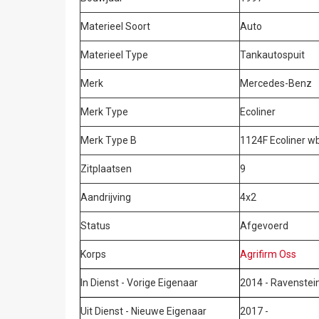
Materieel Soort
Auto
Materieel Type
Tankautospuit
Merk
Mercedes-Benz
Merk Type
Ecoliner
Merk Type B
1124F Ecoliner 
Zitplaatsen
9
Aandrijving
4x2
Status
Afgevoerd
Korps
Agrifirm Oss
In Dienst - Vorige Eigenaar
2014 - Ravenstei
Uit Dienst - Nieuwe Eigenaar
2017 -