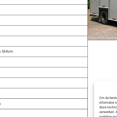
wb 364cm
Om de beste
informatie o
n
deze techno
verwerken. 
nadelige in