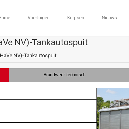
Home
Voertuigen
Korpsen
Nieuws
HaVe NV)-Tankautospuit
eHaVe NV)-Tankautospuit
Brandweer technisch