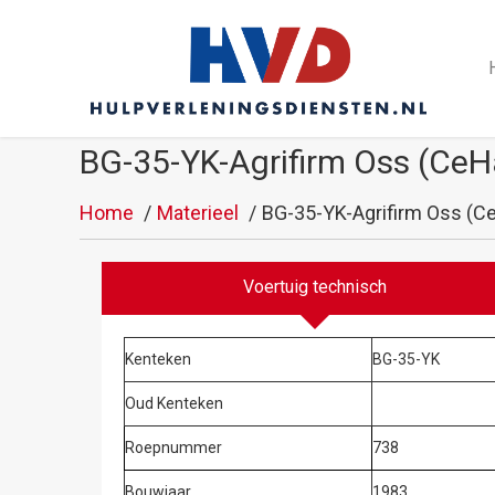
BG-35-YK-Agrifirm Oss (Ce
Home
Materieel
BG-35-YK-Agrifirm Oss (C
Voertuig technisch
Kenteken
BG-35-YK
Oud Kenteken
Roepnummer
738
Bouwjaar
1983