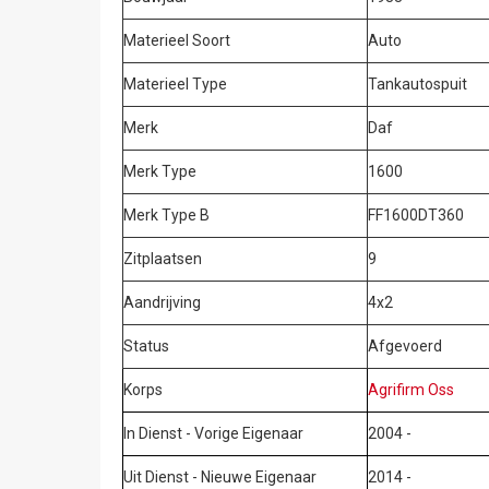
Materieel Soort
Auto
Materieel Type
Tankautospuit
Merk
Daf
Merk Type
1600
Merk Type B
FF1600DT360
Zitplaatsen
9
Aandrijving
4x2
Status
Afgevoerd
Korps
Agrifirm Oss
In Dienst - Vorige Eigenaar
2004 -
Uit Dienst - Nieuwe Eigenaar
2014 -