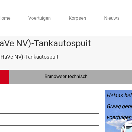
Home
Voertuigen
Korpsen
Nieuws
HaVe NV)-Tankautospuit
eHaVe NV)-Tankautospuit
Brandweer technisch
Helaas heb
Graag gebr
voertuigen