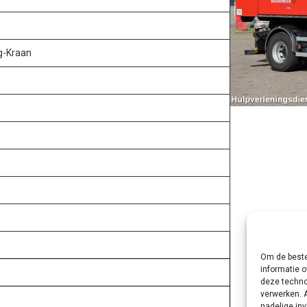
g-Kraan
Om de beste
informatie o
deze techno
verwerken. 
nadelige in