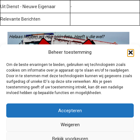
Uit Dienst - Nieuwe Eigenaar
-
Relevante Berichten
Helaas hebben wij nog géén foto. Heeft u die wel?
Graag gebruiken we die. Stuur hem op naar:
Beheer toestemming
voertuigen@hulpverleningsdiensten.nl
Om de beste ervaringen te bieden, gebruiken wij technologieën zoals
cookies om informatie over je apparaat op te slaan en/of te raadplegen.
Door in te stemmen met deze technologieën kunnen wij gegevens zoals
surfgedrag of unieke ID's op deze site verwerken. Als je geen
toestemming geeft of uw toestemming intrekt, kan dit een nadelige
invloed hebben op bepaalde functies en mogelijkheden.
Brandweer technisch
Accepteren
Weigeren
Foto's
Bekijk voorkeuren