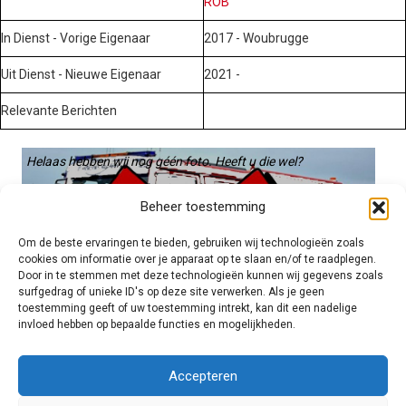
ROB
In Dienst - Vorige Eigenaar
2017 - Woubrugge
Uit Dienst - Nieuwe Eigenaar
2021 -
Relevante Berichten
Helaas hebben wij nog géén foto. Heeft u die wel?
Graag gebruiken we die. Stuur hem op naar:
Beheer toestemming
voertuigen@hulpverleningsdiensten.nl
Om de beste ervaringen te bieden, gebruiken wij technologieën zoals
cookies om informatie over je apparaat op te slaan en/of te raadplegen.
Door in te stemmen met deze technologieën kunnen wij gegevens zoals
surfgedrag of unieke ID's op deze site verwerken. Als je geen
toestemming geeft of uw toestemming intrekt, kan dit een nadelige
invloed hebben op bepaalde functies en mogelijkheden.
Brandweer technisch
Accepteren