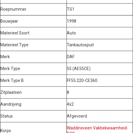
Roepnummer
TS1
Bouwjaar
1998
Materieel Soort
Auto
Materieel Type
Tankautospuit
Merk
DAF
Merk Type
55 (AE55CE)
Merk Type B
FF55.220-CE360
Zitplaatsen
8
Aandrijving
4x2
Status
Afgevoerd
Waddinxveen Vakbekwaamheid-
Korps