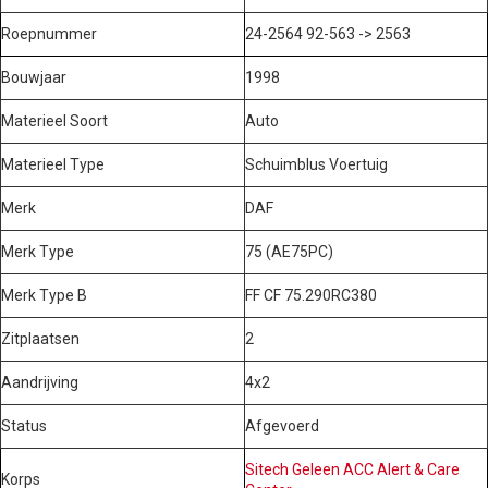
Roepnummer
24-2564 92-563 -> 2563
Bouwjaar
1998
Materieel Soort
Auto
Materieel Type
Schuimblus Voertuig
Merk
DAF
Merk Type
75 (AE75PC)
Merk Type B
FF CF 75.290RC380
Zitplaatsen
2
Aandrijving
4x2
Status
Afgevoerd
Sitech Geleen ACC Alert & Care
Korps