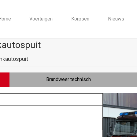
Home
Voertuigen
Korpsen
Nieuws
kautospuit
nkautospuit
Brandweer technisch