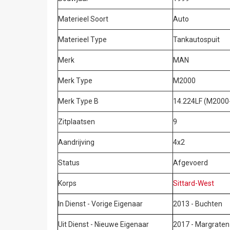
Materieel Soort
Auto
Materieel Type
Tankautospuit
Merk
MAN
Merk Type
M2000
Merk Type B
14.224LF (M2000-
Zitplaatsen
9
Aandrijving
4x2
Status
Afgevoerd
Korps
Sittard-West
In Dienst - Vorige Eigenaar
2013 - Buchten
Uit Dienst - Nieuwe Eigenaar
2017 - Margrate