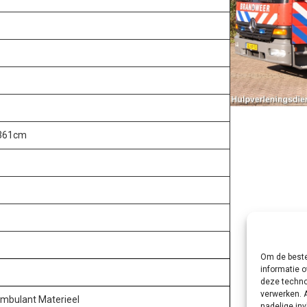
 361cm
Om de beste
informatie o
deze techno
verwerken. 
Ambulant Materieel
nadelige in