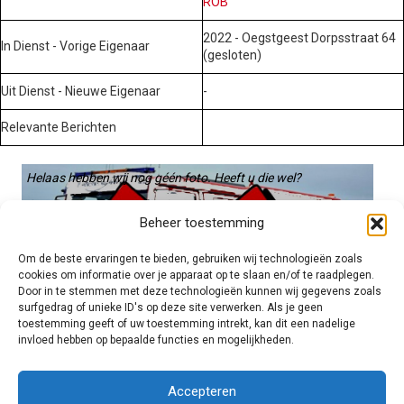
ROB
2022 - Oegstgeest Dorpsstraat 64
In Dienst - Vorige Eigenaar
(gesloten)
Uit Dienst - Nieuwe Eigenaar
-
Relevante Berichten
Helaas hebben wij nog géén foto. Heeft u die wel?
Graag gebruiken we die. Stuur hem op naar:
Beheer toestemming
voertuigen@hulpverleningsdiensten.nl
Om de beste ervaringen te bieden, gebruiken wij technologieën zoals
cookies om informatie over je apparaat op te slaan en/of te raadplegen.
Door in te stemmen met deze technologieën kunnen wij gegevens zoals
surfgedrag of unieke ID's op deze site verwerken. Als je geen
toestemming geeft of uw toestemming intrekt, kan dit een nadelige
invloed hebben op bepaalde functies en mogelijkheden.
Brandweer technisch
Accepteren