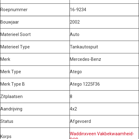
Roepnummer
16-9234
Bouwjaar
2002
Materieel Soort
Auto
Materieel Type
Tankautospuit
Merk
Mercedes-Benz
Merk Type
Atego
Merk Type B
Atego 1225F36
Zitplaatsen
8
Aandrijving
4x2
Status
Afgevoerd
Waddinxveen Vakbekwaamheid-
Korps