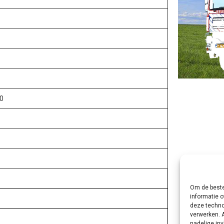
0
Om de beste
informatie o
deze techno
verwerken. 
nadelige in