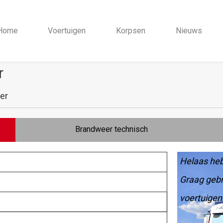
Home
Voertuigen
Korpsen
Nieuws
r
er
Brandweer technisch
Helaas heb
Graag gebr
voertuigen