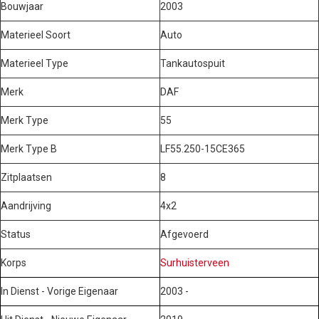
Bouwjaar
2003
Materieel Soort
Auto
Materieel Type
Tankautospuit
Merk
DAF
Merk Type
55
Merk Type B
LF55.250-15CE365
Zitplaatsen
8
Aandrijving
4x2
Status
Afgevoerd
Korps
Surhuisterveen
In Dienst - Vorige Eigenaar
2003 -