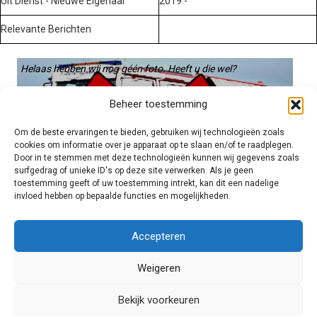
Uit Dienst - Nieuwe Eigenaar
2019 -
Relevante Berichten
Helaas hebben wij nog géén foto. Heeft u die wel?
Graag gebruiken we die. Stuur hem op naar:
Beheer toestemming
voertuigen@hulpverleningsdiensten.nl
Om de beste ervaringen te bieden, gebruiken wij technologieën zoals
cookies om informatie over je apparaat op te slaan en/of te raadplegen.
Door in te stemmen met deze technologieën kunnen wij gegevens zoals
surfgedrag of unieke ID's op deze site verwerken. Als je geen
toestemming geeft of uw toestemming intrekt, kan dit een nadelige
invloed hebben op bepaalde functies en mogelijkheden.
Brandweer technisch
Accepteren
Weigeren
Foto's
Bekijk voorkeuren