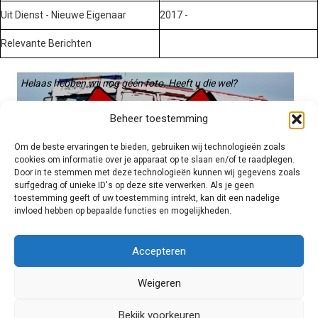
Uit Dienst - Nieuwe Eigenaar
2017 -
Relevante Berichten
Helaas hebben wij nog géén foto. Heeft u die wel?
Graag gebruiken we die. Stuur hem op naar:
Beheer toestemming
voertuigen@hulpverleningsdiensten.nl
Om de beste ervaringen te bieden, gebruiken wij technologieën zoals
cookies om informatie over je apparaat op te slaan en/of te raadplegen.
Door in te stemmen met deze technologieën kunnen wij gegevens zoals
surfgedrag of unieke ID's op deze site verwerken. Als je geen
toestemming geeft of uw toestemming intrekt, kan dit een nadelige
invloed hebben op bepaalde functies en mogelijkheden.
Brandweer technisch
Accepteren
Weigeren
Foto's
Bekijk voorkeuren