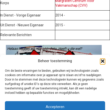
Margraten Centrum Voor
Korps
Vakmanschap (CVV)
In Dienst - Vorige Eigenaar
2014 -
Uit Dienst - Nieuwe Eigenaar
2015 -
Relevante Berichten
Helaas hebben wij nog géén foto. Heeft u die wel?
Graag gebruiken we die. Stuur hem op naar:
Beheer toestemming
voertuigen@hulpverleningsdiensten.nl
Om de beste ervaringen te bieden, gebruiken wij technologieën zoals
cookies om informatie over je apparaat op te slaan en/of te raadplegen.
Door in te stemmen met deze technologieën kunnen wij gegevens zoals
surfgedrag of unieke ID's op deze site verwerken. Als je geen
toestemming geeft of uw toestemming intrekt, kan dit een nadelige
invloed hebben op bepaalde functies en mogelijkheden.
Brandweer technisch
Accepteren