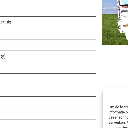
ertuig
ty)
Om de beste
informatie o
deze techno
verwerken. 
nadelige in