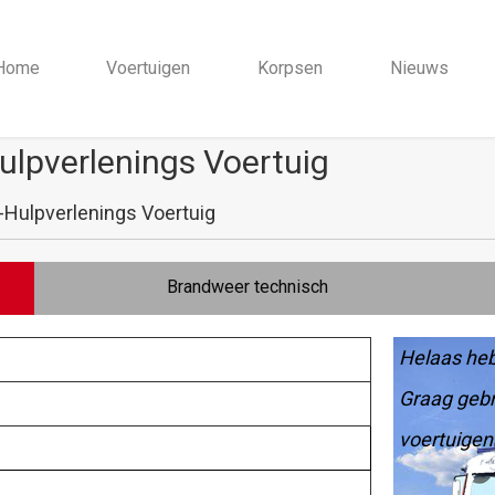
Home
Voertuigen
Korpsen
Nieuws
lpverlenings Voertuig
Hulpverlenings Voertuig
Brandweer technisch
Helaas heb
Graag gebr
voertuigen