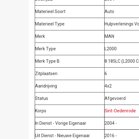
Materieel Soort
Auto
Materieel Type
Hulpverlenings Vo
Merk
MAN
Merk Type
L2000
Merk Type B
8.185LC (L2000 Ci
Zitplaatsen
6
Aandrijving
4x2
Status
Afgevoerd
Korps
Sint-Oedenrode
In Dienst - Vorige Eigenaar
2004 -
Uit Dienst - Nieuwe Eigenaar
2016 -