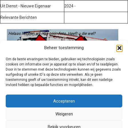
Uit Dienst - Nieuwe Eigenaar
2024 -
Relevante Berichten
Helaas hebben wij nog géén foto. Heeft u die wel?
Graag gebruiken we die. Stuur hem op naar:
Beheer toestemming
voertuigen@hulpverleningsdiensten.nl
Om de beste ervaringen te bieden, gebruiken wij technologieën zoals
cookies om informatie over je apparaat op te slaan en/of te raadplegen.
Door in te stemmen met deze technologieën kunnen wij gegevens zoals
surfgedrag of unieke ID's op deze site verwerken. Als je geen
toestemming geeft of uw toestemming intrekt, kan dit een nadelige
invloed hebben op bepaalde functies en mogelijkheden.
Brandweer technisch
Accepteren
Weigeren
Foto's
Bekijk voorkeuren