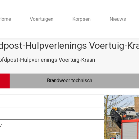
Home
Voertuigen
Korpsen
Nieuws
post-Hulpverlenings Voertuig-Kr
dpost-Hulpverlenings Voertuig-Kraan
Brandweer technisch
V