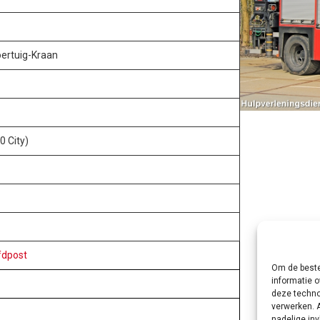
oertuig-Kraan
0 City)
fdpost
Om de beste
informatie o
deze techno
verwerken. 
nadelige in