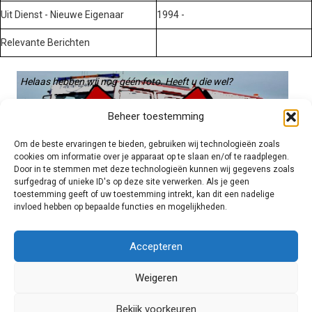
Uit Dienst - Nieuwe Eigenaar
1994 -
Relevante Berichten
Helaas hebben wij nog géén foto. Heeft u die wel?
Graag gebruiken we die. Stuur hem op naar:
Beheer toestemming
voertuigen@hulpverleningsdiensten.nl
Om de beste ervaringen te bieden, gebruiken wij technologieën zoals
cookies om informatie over je apparaat op te slaan en/of te raadplegen.
Door in te stemmen met deze technologieën kunnen wij gegevens zoals
surfgedrag of unieke ID's op deze site verwerken. Als je geen
toestemming geeft of uw toestemming intrekt, kan dit een nadelige
invloed hebben op bepaalde functies en mogelijkheden.
Brandweer technisch
Accepteren
Weigeren
Foto's
Bekijk voorkeuren