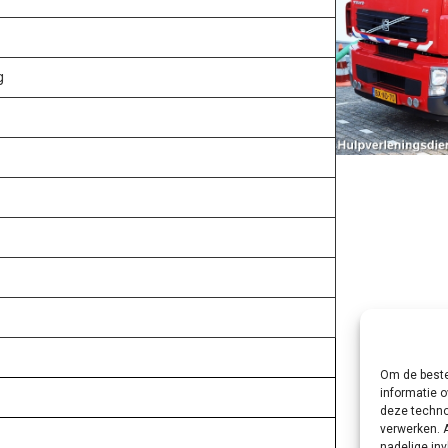
g
Om de beste
informatie o
deze techno
verwerken. 
nadelige in