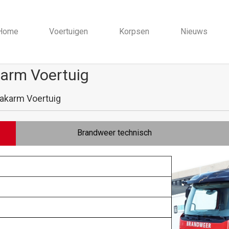
Home
Voertuigen
Korpsen
Nieuws
arm Voertuig
karm Voertuig
Brandweer technisch