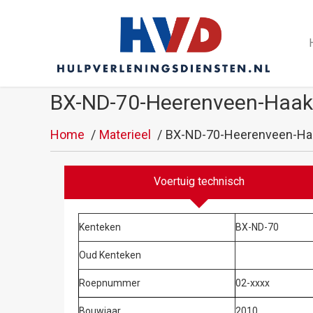
BX-ND-70-Heerenveen-Haak
Home
Materieel
BX-ND-70-Heerenveen-Haa
Voertuig technisch
Kenteken
BX-ND-70
Oud Kenteken
Roepnummer
02-xxxx
Bouwjaar
2010