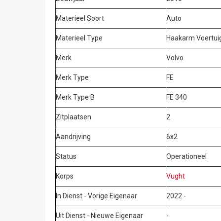
Materieel Soort
Auto
Materieel Type
Haakarm Voertui
Merk
Volvo
Merk Type
FE
Merk Type B
FE 340
Zitplaatsen
2
Aandrijving
6x2
Status
Operationeel
Korps
Vught
In Dienst - Vorige Eigenaar
2022 -
Uit Dienst - Nieuwe Eigenaar
-