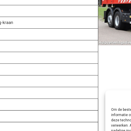
g-kraan
Om de beste
informatie o
deze techno
verwerken. 
nadelige in