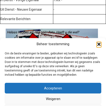
Uit Dienst - Nieuwe Eigenaar
-
Relevante Berichten
Helaas hebben wij nog géén foto. Heeft u die wel?
Graag gebruiken we die. Stuur hem op naar:
Beheer toestemming
voertuigen@hulpverleningsdiensten.nl
Om de beste ervaringen te bieden, gebruiken wij technologieën zoals
cookies om informatie over je apparaat op te slaan en/of te raadplegen.
Door in te stemmen met deze technologieën kunnen wij gegevens zoals
surfgedrag of unieke ID's op deze site verwerken. Als je geen
toestemming geeft of uw toestemming intrekt, kan dit een nadelige
invloed hebben op bepaalde functies en mogelijkheden.
Brandweer technisch
Accepteren
Weigeren
Foto's