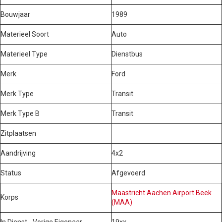
Bouwjaar
1989
Materieel Soort
Auto
Materieel Type
Dienstbus
Merk
Ford
Merk Type
Transit
Merk Type B
Transit
Zitplaatsen
Aandrijving
4x2
Status
Afgevoerd
Maastricht Aachen Airport Beek
Korps
(MAA)
In Dienst - Vorige Eigenaar
19xx -