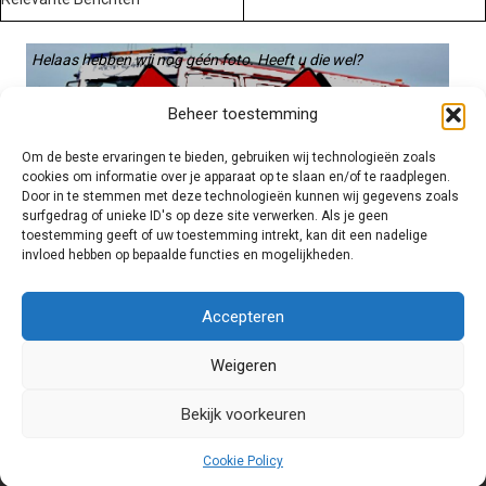
Helaas hebben wij nog géén foto. Heeft u die wel?
Graag gebruiken we die. Stuur hem op naar:
Beheer toestemming
voertuigen@hulpverleningsdiensten.nl
Om de beste ervaringen te bieden, gebruiken wij technologieën zoals
cookies om informatie over je apparaat op te slaan en/of te raadplegen.
Door in te stemmen met deze technologieën kunnen wij gegevens zoals
surfgedrag of unieke ID's op deze site verwerken. Als je geen
toestemming geeft of uw toestemming intrekt, kan dit een nadelige
invloed hebben op bepaalde functies en mogelijkheden.
Brandweer technisch
Accepteren
Weigeren
Foto's
Bekijk voorkeuren
Cookie Policy
© 2026 Hulpverleningsdiensten