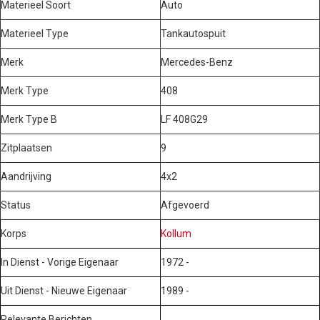
Materieel Soort
Auto
Materieel Type
Tankautospuit
Merk
Mercedes-Benz
Merk Type
408
Merk Type B
LF 408G29
Zitplaatsen
9
Aandrijving
4x2
Status
Afgevoerd
Korps
Kollum
In Dienst - Vorige Eigenaar
1972 -
Uit Dienst - Nieuwe Eigenaar
1989 -
Relevante Berichten