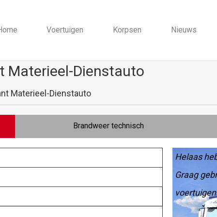
Home
Voertuigen
Korpsen
Nieuws
 Materieel-Dienstauto
nt Materieel-Dienstauto
Brandweer technisch
Helaas heb
Graag gebr
voertuigen