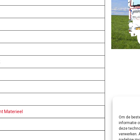
k
t Materieel
Om de beste
informatie o
deze techno
verwerken. 
nadelige in