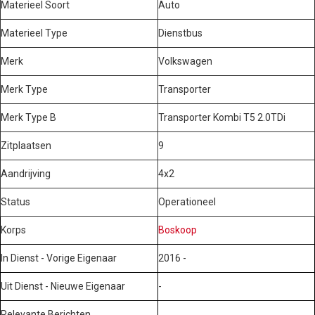
Materieel Soort
Auto
Materieel Type
Dienstbus
Merk
Volkswagen
Merk Type
Transporter
Merk Type B
Transporter Kombi T5 2.0TDi
Zitplaatsen
9
Aandrijving
4x2
Status
Operationeel
Korps
Boskoop
In Dienst - Vorige Eigenaar
2016 -
Uit Dienst - Nieuwe Eigenaar
-
Relevante Berichten