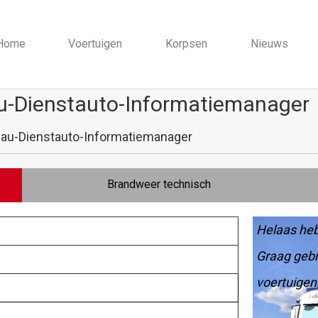
Home
Voertuigen
Korpsen
Nieuws
au-Dienstauto-Informatiemanager
eau-Dienstauto-Informatiemanager
Brandweer technisch
Helaas heb
Graag gebr
voertuigen