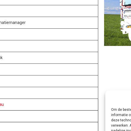
rmatiemanager
ck
au
Om de beste
informatie o
deze techno
verwerken. 
nadelige in