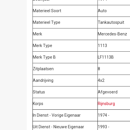
Materieel Soort
Auto
Materieel Type
Tankautospuit
Merk
Mercedes-Benz
Merk Type
1113
Merk Type B
LF1113B
Zitplaatsen
8
Aandrijving
4x2
Status
Afgevoerd
Korps
Rijnsburg
In Dienst - Vorige Eigenaar
1974 -
Uit Dienst - Nieuwe Eigenaar
1993 -