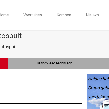
Home
Voertuigen
Korpsen
Nieuws
tospuit
utospuit
Brandweer technisch
Helaas heb
Graag gebr
voertuigen