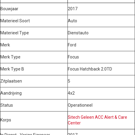
Bouwjaar
2017
Materieel Soort
Auto
Materieel Type
Dienstauto
Merk
Ford
Merk Type
Focus
Merk Type B
Focus Hatchback 2.0TD
Zitplaatsen
5
Aandrijving
4x2
Status
Operationeel
Sitech Geleen ACC Alert & Care
Korps
Center
In Dienst - Vorige Eigenaar
2017 -