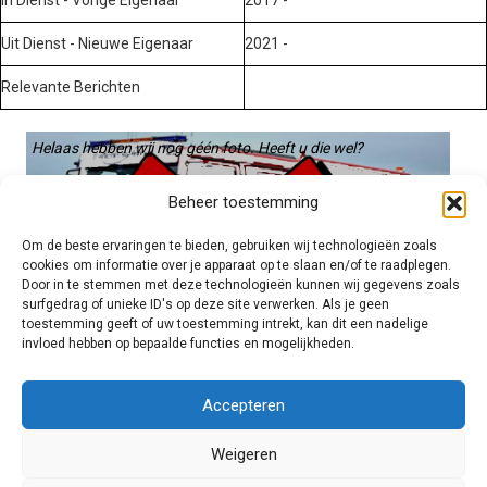
Uit Dienst - Nieuwe Eigenaar
2021 -
Relevante Berichten
Helaas hebben wij nog géén foto. Heeft u die wel?
Graag gebruiken we die. Stuur hem op naar:
Beheer toestemming
voertuigen@hulpverleningsdiensten.nl
Om de beste ervaringen te bieden, gebruiken wij technologieën zoals
cookies om informatie over je apparaat op te slaan en/of te raadplegen.
Door in te stemmen met deze technologieën kunnen wij gegevens zoals
surfgedrag of unieke ID's op deze site verwerken. Als je geen
toestemming geeft of uw toestemming intrekt, kan dit een nadelige
invloed hebben op bepaalde functies en mogelijkheden.
Brandweer technisch
Accepteren
Weigeren
Foto's