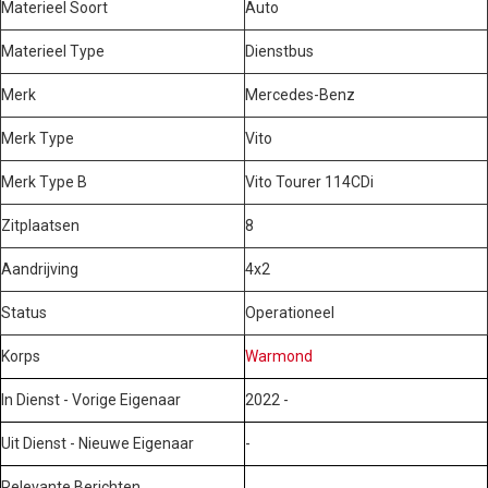
Materieel Soort
Auto
Materieel Type
Dienstbus
Merk
Mercedes-Benz
Merk Type
Vito
Merk Type B
Vito Tourer 114CDi
Zitplaatsen
8
Aandrijving
4x2
Status
Operationeel
Korps
Warmond
In Dienst - Vorige Eigenaar
2022 -
Uit Dienst - Nieuwe Eigenaar
-
Relevante Berichten