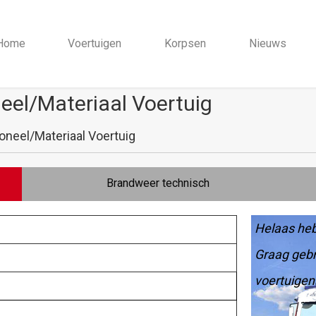
Home
Voertuigen
Korpsen
Nieuws
eel/Materiaal Voertuig
neel/Materiaal Voertuig
Brandweer technisch
Helaas heb
Graag gebr
voertuigen