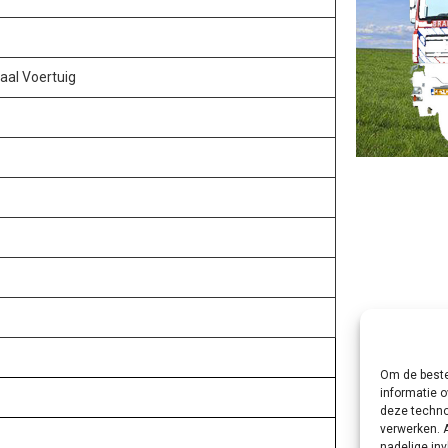
aal Voertuig
Om de beste
informatie o
deze techno
verwerken. 
nadelige in