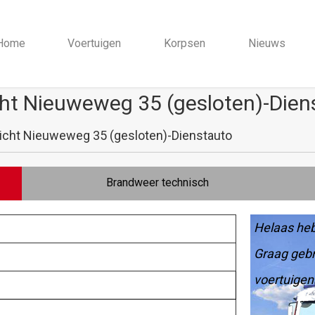
Home
Voertuigen
Korpsen
Nieuws
ht Nieuweweg 35 (gesloten)-Dien
icht Nieuweweg 35 (gesloten)-Dienstauto
Brandweer technisch
Helaas heb
Graag gebr
voertuigen