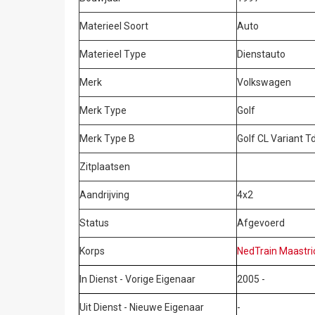
Materieel Soort
Auto
Materieel Type
Dienstauto
Merk
Volkswagen
Merk Type
Golf
Merk Type B
Golf CL Variant Td
Zitplaatsen
Aandrijving
4x2
Status
Afgevoerd
Korps
NedTrain Maastri
In Dienst - Vorige Eigenaar
2005 -
Uit Dienst - Nieuwe Eigenaar
-