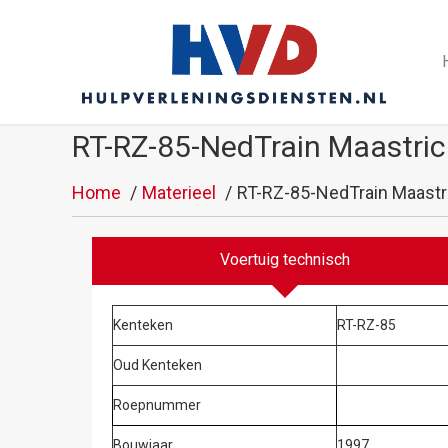
RT-RZ-85-NedTrain Maastric
Home
Materieel
RT-RZ-85-NedTrain Maastr
Voertuig technisch
Kenteken
RT-RZ-85
Oud Kenteken
Roepnummer
Bouwjaar
1997