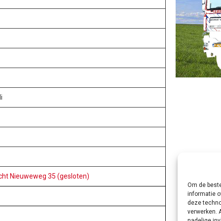
i
cht Nieuweweg 35 (gesloten)
Om de beste
informatie o
deze techno
verwerken. 
nadelige in