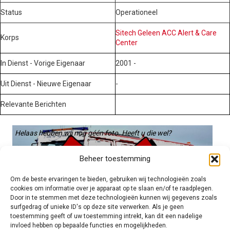
Status
Operationeel
Sitech Geleen ACC Alert & Care
Korps
Center
In Dienst - Vorige Eigenaar
2001 -
Uit Dienst - Nieuwe Eigenaar
-
Relevante Berichten
Helaas hebben wij nog géén foto. Heeft u die wel?
Graag gebruiken we die. Stuur hem op naar:
Beheer toestemming
voertuigen@hulpverleningsdiensten.nl
Om de beste ervaringen te bieden, gebruiken wij technologieën zoals
cookies om informatie over je apparaat op te slaan en/of te raadplegen.
Door in te stemmen met deze technologieën kunnen wij gegevens zoals
surfgedrag of unieke ID's op deze site verwerken. Als je geen
toestemming geeft of uw toestemming intrekt, kan dit een nadelige
invloed hebben op bepaalde functies en mogelijkheden.