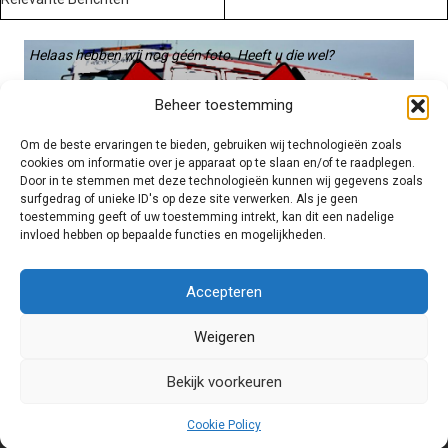
Helaas hebben wij nog géén foto. Heeft u die wel?
Graag gebruiken we die. Stuur hem op naar:
Beheer toestemming
voertuigen@hulpverleningsdiensten.nl
Om de beste ervaringen te bieden, gebruiken wij technologieën zoals
cookies om informatie over je apparaat op te slaan en/of te raadplegen.
Door in te stemmen met deze technologieën kunnen wij gegevens zoals
surfgedrag of unieke ID's op deze site verwerken. Als je geen
toestemming geeft of uw toestemming intrekt, kan dit een nadelige
invloed hebben op bepaalde functies en mogelijkheden.
Brandweer technisch
Accepteren
Weigeren
Foto's
Bekijk voorkeuren
Cookie Policy
© 2026 Hulpverleningsdiensten