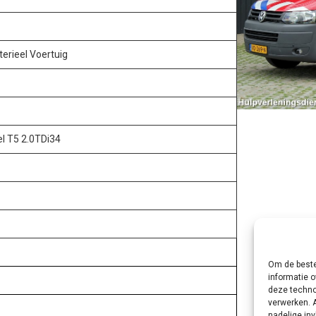
rieel Voertuig
el T5 2.0TDi34
Om de beste
informatie o
deze techno
verwerken. 
nadelige in