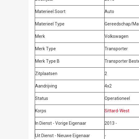
Materieel Soort
Auto
Materieel Type
Gereedschap/Mate
Merk
Volkswagen
Merk Type
Transporter
Merk Type B
Transporter Best
Zitplaatsen
2
Aandrijving
4x2
Status
Operationeel
Korps
Sittard-West
In Dienst - Vorige Eigenaar
2013 -
Uit Dienst - Nieuwe Eigenaar
-