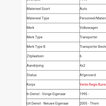
Materieel Soort
Auto
Materieel Type
Personeel/Materi
Merk
Volkswagen
Merk Type
Transporter
Merk Type B
Transporter Best
Zitplaatsen
6
Aandrijving
4x2
Status
Afgevoerd
Korps
Venlo Regio Bure
In Dienst - Vorige Eigenaar
1995 -
Uit Dienst - Nieuwe Eigenaar
2005 - Thorn