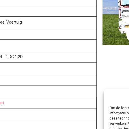
eel Voertuig
el T4 DC 1,2D
au
Om de beste
informatie o
deze techno
verwerken. 
nadelige in