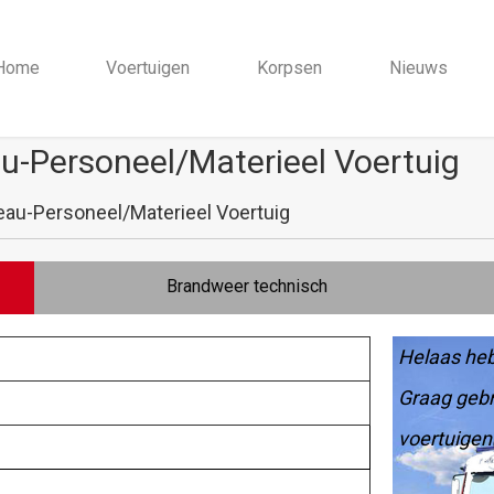
Home
Voertuigen
Korpsen
Nieuws
u-Personeel/Materieel Voertuig
eau-Personeel/Materieel Voertuig
Brandweer technisch
Helaas heb
Graag gebr
voertuigen