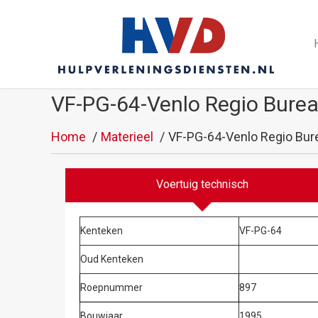
VF-PG-64-Venlo Regio Burea
Home
Materieel
VF-PG-64-Venlo Regio Bur
Voertuig technisch
Kenteken
VF-PG-64
Oud Kenteken
Roepnummer
897
Bouwjaar
1995