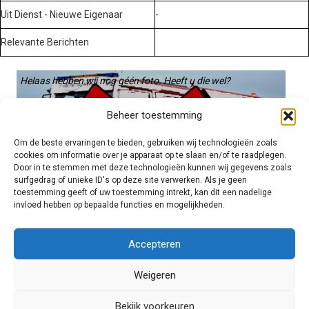
Uit Dienst - Nieuwe Eigenaar
-
Relevante Berichten
Helaas hebben wij nog géén foto. Heeft u die wel?
Graag gebruiken we die. Stuur hem op naar:
Beheer toestemming
voertuigen@hulpverleningsdiensten.nl
Om de beste ervaringen te bieden, gebruiken wij technologieën zoals
cookies om informatie over je apparaat op te slaan en/of te raadplegen.
Door in te stemmen met deze technologieën kunnen wij gegevens zoals
surfgedrag of unieke ID's op deze site verwerken. Als je geen
toestemming geeft of uw toestemming intrekt, kan dit een nadelige
invloed hebben op bepaalde functies en mogelijkheden.
Brandweer technisch
Accepteren
Weigeren
Foto's
Bekijk voorkeuren