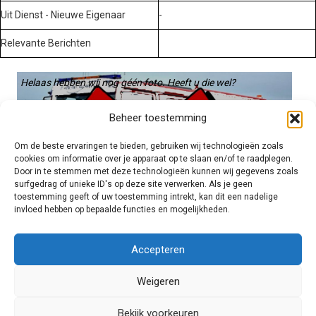
Uit Dienst - Nieuwe Eigenaar
-
Relevante Berichten
Helaas hebben wij nog géén foto. Heeft u die wel?
Graag gebruiken we die. Stuur hem op naar:
Beheer toestemming
voertuigen@hulpverleningsdiensten.nl
Om de beste ervaringen te bieden, gebruiken wij technologieën zoals
cookies om informatie over je apparaat op te slaan en/of te raadplegen.
Door in te stemmen met deze technologieën kunnen wij gegevens zoals
surfgedrag of unieke ID's op deze site verwerken. Als je geen
toestemming geeft of uw toestemming intrekt, kan dit een nadelige
invloed hebben op bepaalde functies en mogelijkheden.
Brandweer technisch
Accepteren
Weigeren
Foto's
Bekijk voorkeuren