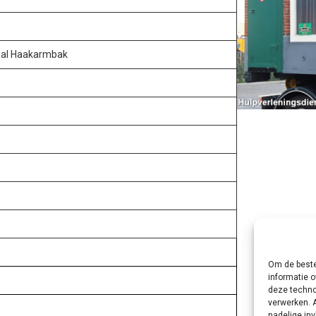
aal Haakarmbak
Om de beste
informatie o
deze techno
verwerken. 
nadelige in