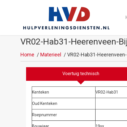
VR02-Hab31-Heerenveen-Bi
Home
Materieel
VR02-Hab31-Heerenveen-B
Voertuig technisch
Kenteken
VR02-Hab31
Oud Kenteken
Roepnummer
Bouwjaar
19xx