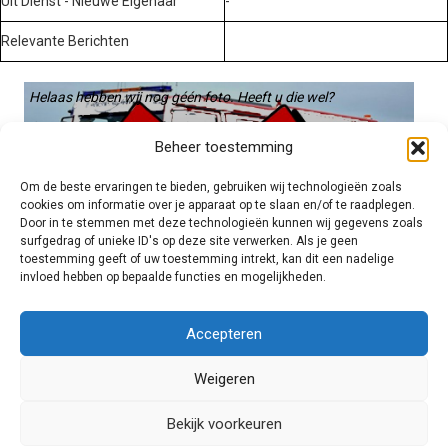
Uit Dienst - Nieuwe Eigenaar
-
Relevante Berichten
Helaas hebben wij nog géén foto. Heeft u die wel?
Graag gebruiken we die. Stuur hem op naar:
Beheer toestemming
voertuigen@hulpverleningsdiensten.nl
Om de beste ervaringen te bieden, gebruiken wij technologieën zoals
cookies om informatie over je apparaat op te slaan en/of te raadplegen.
Door in te stemmen met deze technologieën kunnen wij gegevens zoals
surfgedrag of unieke ID's op deze site verwerken. Als je geen
toestemming geeft of uw toestemming intrekt, kan dit een nadelige
invloed hebben op bepaalde functies en mogelijkheden.
Brandweer technisch
Accepteren
Weigeren
Foto's
Bekijk voorkeuren