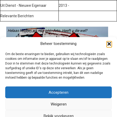
Uit Dienst - Nieuwe Eigenaar
2013 -
Relevante Berichten
Helaas hebben wij nog géén foto. Heeft u die wel?
Graag gebruiken we die. Stuur hem op naar:
Beheer toestemming
voertuigen@hulpverleningsdiensten.nl
Om de beste ervaringen te bieden, gebruiken wij technologieën zoals
cookies om informatie over je apparaat op te slaan en/of te raadplegen.
Door in te stemmen met deze technologieën kunnen wij gegevens zoals
surfgedrag of unieke ID's op deze site verwerken. Als je geen
toestemming geeft of uw toestemming intrekt, kan dit een nadelige
invloed hebben op bepaalde functies en mogelijkheden.
Brandweer technisch
Accepteren
Weigeren
Foto's
Bekijk voorkeuren