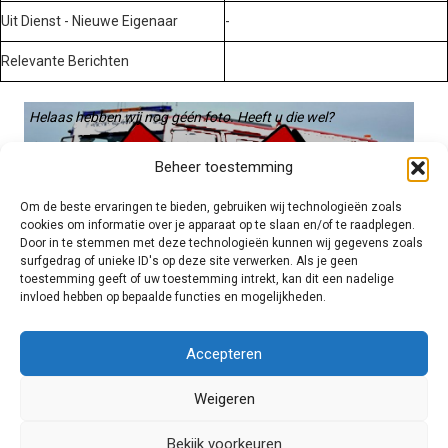
Uit Dienst - Nieuwe Eigenaar
-
Relevante Berichten
Helaas hebben wij nog géén foto. Heeft u die wel?
Graag gebruiken we die. Stuur hem op naar:
Beheer toestemming
voertuigen@hulpverleningsdiensten.nl
Om de beste ervaringen te bieden, gebruiken wij technologieën zoals
cookies om informatie over je apparaat op te slaan en/of te raadplegen.
Door in te stemmen met deze technologieën kunnen wij gegevens zoals
surfgedrag of unieke ID's op deze site verwerken. Als je geen
toestemming geeft of uw toestemming intrekt, kan dit een nadelige
invloed hebben op bepaalde functies en mogelijkheden.
Brandweer technisch
Accepteren
Weigeren
Foto's
Bekijk voorkeuren