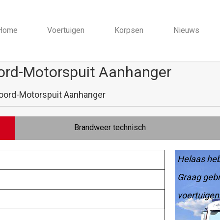
Home
Voertuigen
Korpsen
Nieuws
ord-Motorspuit Aanhanger
oord-Motorspuit Aanhanger
Brandweer technisch
Helaas heb
Graag gebr
voertuigen