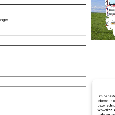
anger
d
Om de beste
informatie o
deze techno
verwerken. 
nadelige in