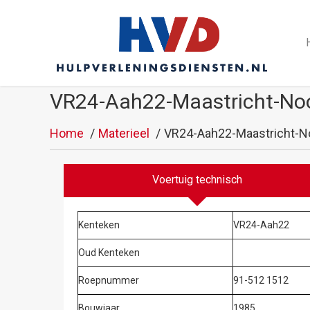
VR24-Aah22-Maastricht-No
Home
Materieel
VR24-Aah22-Maastricht-N
Voertuig technisch
Kenteken
VR24-Aah22
Oud Kenteken
Roepnummer
91-512 1512
Bouwjaar
1985