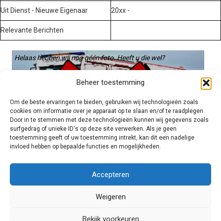
Uit Dienst - Nieuwe Eigenaar
20xx -
Relevante Berichten
Helaas hebben wij nog géén foto. Heeft u die wel?
Graag gebruiken we die. Stuur hem op naar:
Beheer toestemming
voertuigen@hulpverleningsdiensten.nl
Om de beste ervaringen te bieden, gebruiken wij technologieën zoals
cookies om informatie over je apparaat op te slaan en/of te raadplegen.
Door in te stemmen met deze technologieën kunnen wij gegevens zoals
surfgedrag of unieke ID's op deze site verwerken. Als je geen
toestemming geeft of uw toestemming intrekt, kan dit een nadelige
invloed hebben op bepaalde functies en mogelijkheden.
Brandweer technisch
Accepteren
Weigeren
Foto's
Bekijk voorkeuren