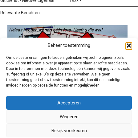
Uit Dienst - Nieuwe Eigenaar
19xx -
Relevante Berichten
Helaas hebben wij nog géén foto. Heeft u die wel?
Graag gebruiken we die. Stuur hem op naar:
Beheer toestemming
voertuigen@hulpverleningsdiensten.nl
Om de beste ervaringen te bieden, gebruiken wij technologieën zoals
cookies om informatie over je apparaat op te slaan en/of te raadplegen.
Door in te stemmen met deze technologieën kunnen wij gegevens zoals
surfgedrag of unieke ID's op deze site verwerken. Als je geen
toestemming geeft of uw toestemming intrekt, kan dit een nadelige
invloed hebben op bepaalde functies en mogelijkheden.
Brandweer technisch
Accepteren
Weigeren
Foto's
Bekijk voorkeuren