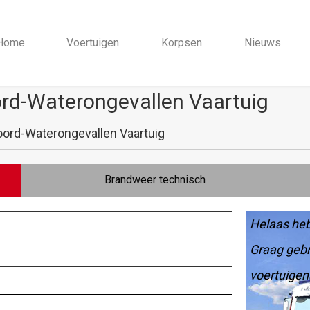
Home
Voertuigen
Korpsen
Nieuws
rd-Waterongevallen Vaartuig
ord-Waterongevallen Vaartuig
Brandweer technisch
Helaas heb
Graag gebr
voertuigen