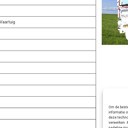
Vaartuig
d
Om de beste
informatie o
deze techno
verwerken. 
nadelige in