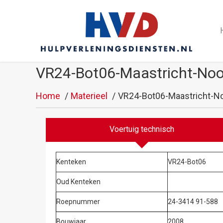
VR24-Bot06-Maastricht-Noo
Home
Materieel
VR24-Bot06-Maastricht-No
Voertuig technisch
Kenteken
VR24-Bot06
Oud Kenteken
Roepnummer
24-3414 91-588
Bouwjaar
2008