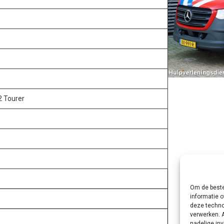
2 Tourer
Om de beste
informatie o
deze techno
verwerken. 
nadelige in