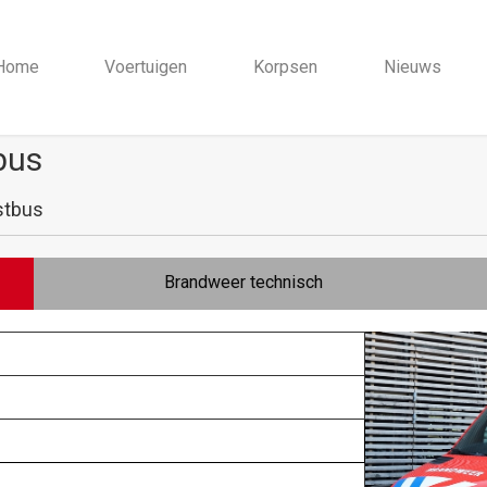
Home
Voertuigen
Korpsen
Nieuws
bus
stbus
Brandweer technisch