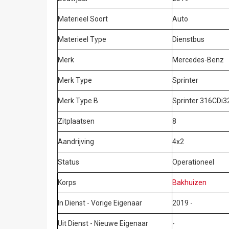
Materieel Soort
Auto
Materieel Type
Dienstbus
Merk
Mercedes-Benz
Merk Type
Sprinter
Merk Type B
Sprinter 316CDi3
Zitplaatsen
8
Aandrijving
4x2
Status
Operationeel
Korps
Bakhuizen
In Dienst - Vorige Eigenaar
2019 -
Uit Dienst - Nieuwe Eigenaar
-