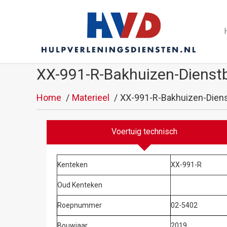
XX-991-R-Bakhuizen-Dienst
Home
Materieel
XX-991-R-Bakhuizen-Dien
Voertuig technisch
Kenteken
XX-991-R
Oud Kenteken
Roepnummer
02-5402
Bouwjaar
2019